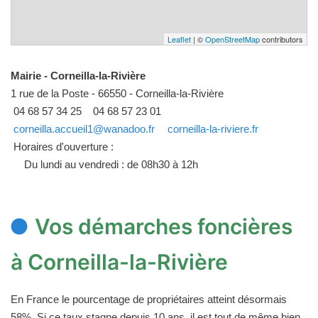
Leaflet
| ©
OpenStreetMap
contributors
Mairie - Corneilla-la-Rivière
1 rue de la Poste - 66550 - Corneilla-la-Rivière
04 68 57 34 25
04 68 57 23 01
corneilla.accueil1@wanadoo.fr
corneilla-la-riviere.fr
Horaires d'ouverture :
Du lundi au vendredi : de 08h30 à 12h
Vos démarches foncières
à Corneilla-la-Rivière
En France le pourcentage de propriétaires atteint désormais
58%. Si ce taux stagne depuis 10 ans, il est tout de même bien