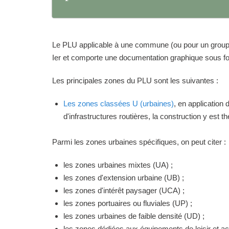
Le PLU applicable à une commune (ou pour un groupeme
Ier et comporte une documentation graphique sous for
Les principales zones du PLU sont les suivantes :
Les zones classées U (urbaines)
, en application
d'infrastructures routières, la construction y est 
Parmi les zones urbaines spécifiques, on peut citer :
les zones urbaines mixtes (UA) ;
les zones d'extension urbaine (UB) ;
les zones d'intérêt paysager (UCA) ;
les zones portuaires ou fluviales (UP) ;
les zones urbaines de faible densité (UD) ;
les zones dédiées aux équipements de loisir et act