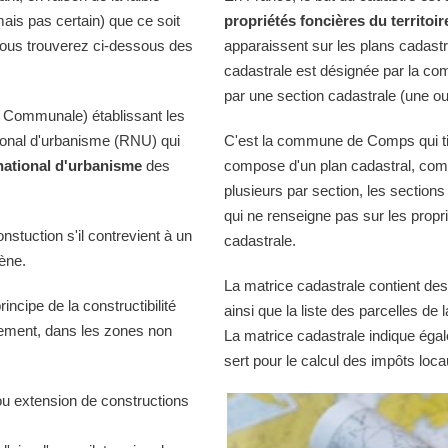
mais pas certain) que ce soit
propriétés foncières du territoir
Vous trouverez ci-dessous des
apparaissent sur les plans cadast
cadastrale est désignée par la comm
par une section cadastrale (une ou
 Communale) établissant les
tional d'urbanisme (RNU) qui
C'est la commune de Comps qui tie
national d'urbanisme
des
compose d'un plan cadastral, comp
plusieurs par section, les sections
qui ne renseigne pas sur les propri
onstuction s'il contrevient à un
cadastrale.
iène.
La matrice cadastrale contient des
ncipe de la constructibilité
ainsi que la liste des parcelles d
quement, dans les zones non
La matrice cadastrale indique égal
sert pour le calcul des impôts loca
ou extension de constructions