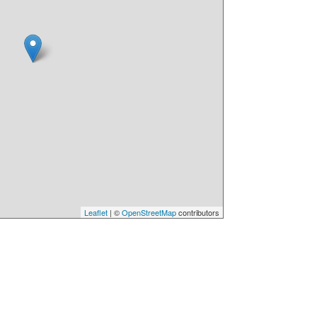
Leaflet
| ©
OpenStreetMap
contributors