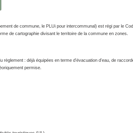
nt de commune, le PLUi pour intercommunal) est régi par le Code de 
me de cartographie divisant le territoire de la commune en zones.
 du règlement : déjà équipées en terme d'évacuation d'eau, de raccor
théoriquement permise.
ivités touristiques (UL)