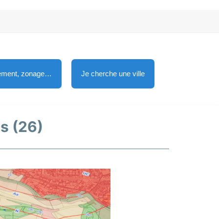
lement, zonage…
Je cherche une ville
ps (26)