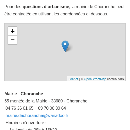
Pour des
questions d'urbanisme
, la mairie de Choranche peut
être contactée en utilisant les coordonnées ci-dessous.
+
−
Leaflet
| ©
OpenStreetMap
contributors
Mairie - Choranche
55 montée de la Mairie - 38680 - Choranche
04 76 36 01 65
09 70 06 39 64
mairie.dechoranche@wanadoo.fr
Horaires d'ouverture :
Le lundi : de 08h à 16h30