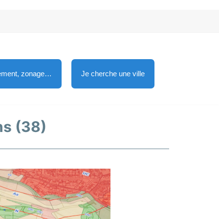
lement, zonage…
Je cherche une ville
ns (38)