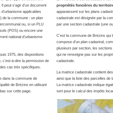
Il peut s'agir d'un document
propriétés foncières du territoir
s d'urbanisme applicables
apparaissent sur les plans cadast
t) de la commune : un plan
cadastrale est désignée par la comm
ntercommunal ou, si un PLU
par une section cadastrale (une ou
s sols (POS) ou encore une
C'est la commune de Brézins qui ti
ment national d'urbanisme
compose d'un plan cadastral, comp
plusieurs par section, les sections
puis 1975, des dispositions
qui ne renseigne pas sur les propri
té, c'est-à-dire la permission de
cadastrale.
es cas très spécifiques.
La matrice cadastrale contient des
ble dans la commune de
ainsi que la liste des parcelles d
alité de Brézins en utilisant
La matrice cadastrale indique égal
bas sur cette page.
sert pour le calcul des impôts loca