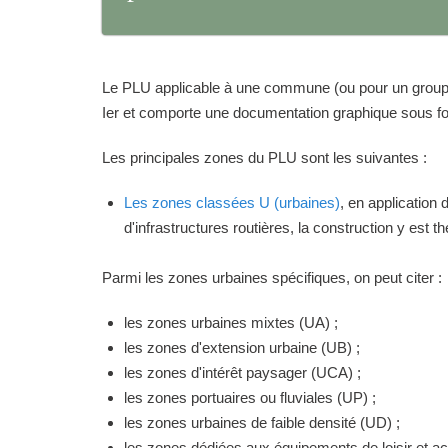
Le PLU applicable à une commune (ou pour un groupeme
Ier et comporte une documentation graphique sous for
Les principales zones du PLU sont les suivantes :
Les zones classées U (urbaines)
, en application
d'infrastructures routières, la construction y est 
Parmi les zones urbaines spécifiques, on peut citer :
les zones urbaines mixtes (UA) ;
les zones d'extension urbaine (UB) ;
les zones d'intérêt paysager (UCA) ;
les zones portuaires ou fluviales (UP) ;
les zones urbaines de faible densité (UD) ;
les zones dédiées aux équipements de loisir et act