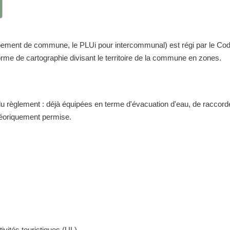
nt de commune, le PLUi pour intercommunal) est régi par le Code de 
me de cartographie divisant le territoire de la commune en zones.
 du règlement : déjà équipées en terme d'évacuation d'eau, de raccor
théoriquement permise.
ivités touristiques (UL)