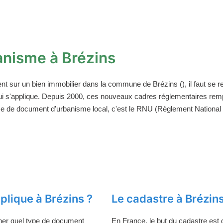
nisme à Brézins
ent sur un bien immobilier dans la commune de Brézins (), il faut se
ui s'applique. Depuis 2000, ces nouveaux cadres réglementaires rem
ce de document d'urbanisme local, c'est le RNU (Règlement National d
lique à Brézins ?
Le cadastre à Brézin
ner quel type de document
En France, le but du cadastre est