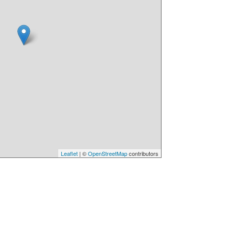
Leaflet
| ©
OpenStreetMap
contributors