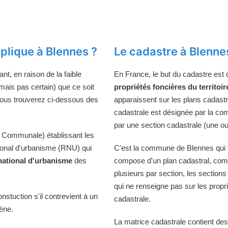
plique à Blennes ?
Le cadastre à Blenne
t, en raison de la faible
En France, le but du cadastre est
(mais pas certain) que ce soit
propriétés foncières du territoir
Vous trouverez ci-dessous des
apparaissent sur les plans cadast
cadastrale est désignée par la comm
par une section cadastrale (une ou
 Communale) établissant les
tional d'urbanisme (RNU) qui
C'est la commune de Blennes qui ti
national d'urbanisme
des
compose d'un plan cadastral, comp
plusieurs par section, les sections
qui ne renseigne pas sur les propri
onstuction s'il contrevient à un
cadastrale.
iène.
La matrice cadastrale contient des