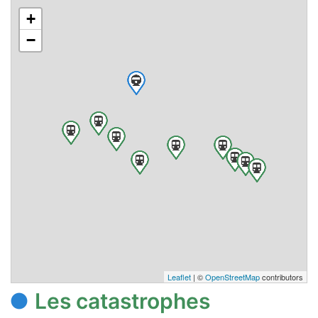
+
−
Leaflet
| ©
OpenStreetMap
contributors
Les catastrophes