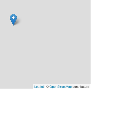
Leaflet
| ©
OpenStreetMap
contributors