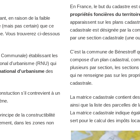
En France, le but du cadastre est
propriétés foncières du territoir
t, en raison de la faible
apparaissent sur les plans cadast
le (mais pas certain) que ce
cadastrale est désignée par la comm
ue. Vous trouverez ci-dessous
par une section cadastrale (une ou
C'est la commune de Bénestroff qui
 Communale) établissant les
compose d'un plan cadastral, comp
tional d'urbanisme (RNU) qui
plusieurs par section, les sections
national d'urbanisme
des
qui ne renseigne pas sur les propri
cadastrale.
onstuction s'il contrevient à un
La matrice cadastrale contient des
iène.
ainsi que la liste des parcelles d
La matrice cadastrale indique égal
ncipe de la constructibilité
sert pour le calcul des impôts loca
quement, dans les zones non