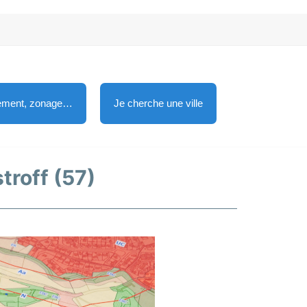
lement, zonage…
Je cherche une ville
troff (57)