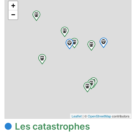
+
−
Leaflet
| ©
OpenStreetMap
contributors
Les catastrophes