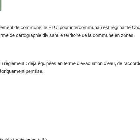
nt de commune, le PLUi pour intercommunal) est régi par le Code de 
me de cartographie divisant le territoire de la commune en zones.
 du règlement : déjà équipées en terme d'évacuation d'eau, de raccor
théoriquement permise.
ivités touristiques (UL)