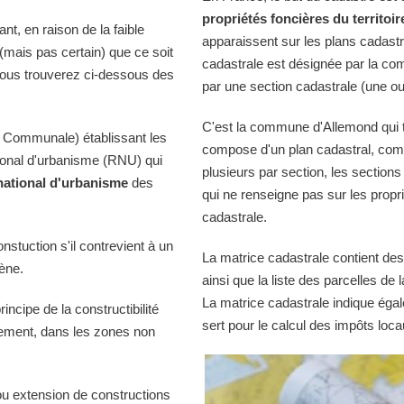
propriétés foncières du territoir
t, en raison de la faible
apparaissent sur les plans cadast
 (mais pas certain) que ce soit
cadastrale est désignée par la comm
Vous trouverez ci-dessous des
par une section cadastrale (une ou
C'est la commune d'Allemond qui ti
 Communale) établissant les
compose d'un plan cadastral, comp
tional d'urbanisme (RNU) qui
plusieurs par section, les sections
national d'urbanisme
des
qui ne renseigne pas sur les propri
cadastrale.
onstuction s'il contrevient à un
La matrice cadastrale contient des
iène.
ainsi que la liste des parcelles d
La matrice cadastrale indique égal
ncipe de la constructibilité
sert pour le calcul des impôts loca
quement, dans les zones non
ou extension de constructions