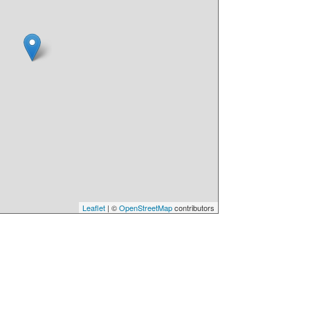
Leaflet
| ©
OpenStreetMap
contributors