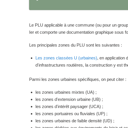
Le PLU applicable à une commune (ou pour un groupeme
Ier et comporte une documentation graphique sous for
Les principales zones du PLU sont les suivantes :
Les zones classées U (urbaines)
, en application
d'infrastructures routières, la construction y est 
Parmi les zones urbaines spécifiques, on peut citer :
les zones urbaines mixtes (UA) ;
les zones d'extension urbaine (UB) ;
les zones d'intérêt paysager (UCA) ;
les zones portuaires ou fluviales (UP) ;
les zones urbaines de faible densité (UD) ;
les zones dédiées aux équipements de loisir et act