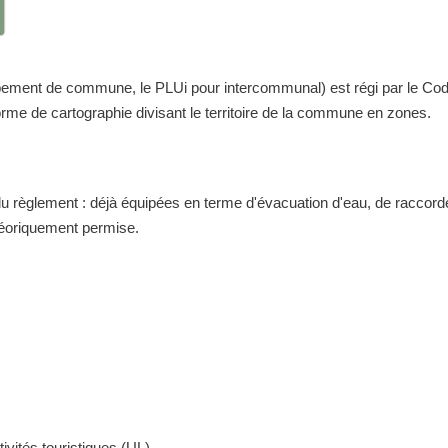
nt de commune, le PLUi pour intercommunal) est régi par le Code de 
me de cartographie divisant le territoire de la commune en zones.
 du règlement : déjà équipées en terme d'évacuation d'eau, de raccor
théoriquement permise.
ivités touristiques (UL)