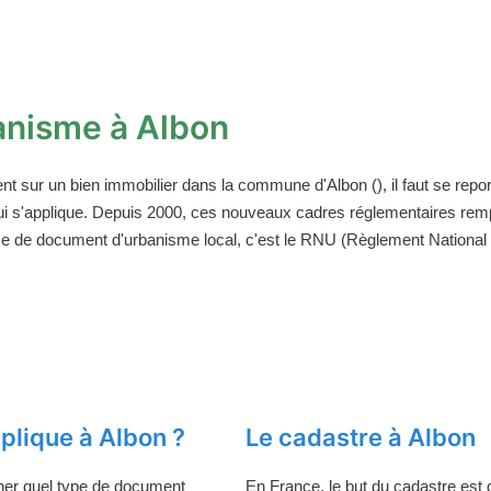
anisme à Albon
ent sur un bien immobilier dans la commune d'Albon (), il faut se re
ui s'applique. Depuis 2000, ces nouveaux cadres réglementaires rem
ce de document d'urbanisme local, c'est le RNU (Règlement National d
plique à Albon ?
Le cadastre à Albon
ner quel type de document
En France, le but du cadastre est