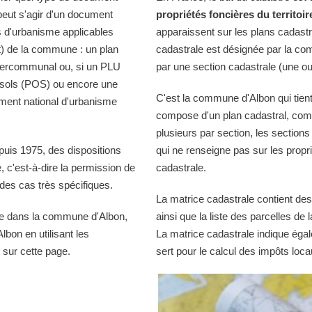
peut s'agir d'un document
propriétés foncières du territoir
s d'urbanisme applicables
apparaissent sur les plans cadast
t) de la commune : un plan
cadastrale est désignée par la comm
ntercommunal ou, si un PLU
par une section cadastrale (une ou
s sols (POS) ou encore une
C'est la commune d'Albon qui tient
ment national d'urbanisme
compose d'un plan cadastral, comp
plusieurs par section, les sections
puis 1975, des dispositions
qui ne renseigne pas sur les propri
té, c'est-à-dire la permission de
cadastrale.
es cas très spécifiques.
La matrice cadastrale contient des
le dans la commune d'Albon,
ainsi que la liste des parcelles d
lbon en utilisant les
La matrice cadastrale indique égal
sur cette page.
sert pour le calcul des impôts loca