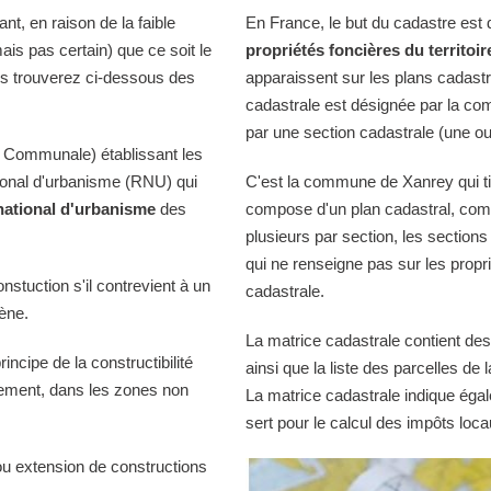
t, en raison de la faible
En France, le but du cadastre est
ais pas certain) que ce soit le
propriétés foncières du territoir
us trouverez ci-dessous des
apparaissent sur les plans cadast
cadastrale est désignée par la comm
par une section cadastrale (une ou
 Communale) établissant les
tional d'urbanisme (RNU) qui
C'est la commune de Xanrey qui tie
national d'urbanisme
des
compose d'un plan cadastral, comp
plusieurs par section, les sections
qui ne renseigne pas sur les propri
onstuction s'il contrevient à un
cadastrale.
iène.
La matrice cadastrale contient des
ncipe de la constructibilité
ainsi que la liste des parcelles d
quement, dans les zones non
La matrice cadastrale indique égal
sert pour le calcul des impôts loca
ou extension de constructions