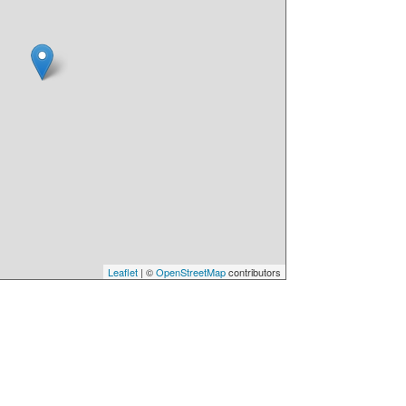
Leaflet
| ©
OpenStreetMap
contributors