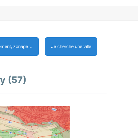
lement, zonage…
Je cherche une ville
ey (57)