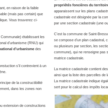
propriétés foncières du territoir
t, en raison de la faible
apparaissent sur les plans cadast
bable (mais pas certain) que
cadastrale est désignée par la comm
lique. Vous trouverez ci-
par une section cadastrale (une ou
C'est la commune de Saint-Bresson 
 Communale) établissant les
se compose d'un plan cadastral, c
tional d'urbanisme (RNU) qui
ou plusieurs par section, les sectio
national d'urbanisme
des
commune), qui ne renseigne pas sur
matrice cadastrale.
onstuction s'il contrevient à un
La matrice cadastrale contient des
iène.
ainsi que la liste des parcelles d
La matrice cadastrale indique égal
ncipe de la constructibilité
sert pour le calcul des impôts loca
quement, dans les zones non
ou extension de constructions