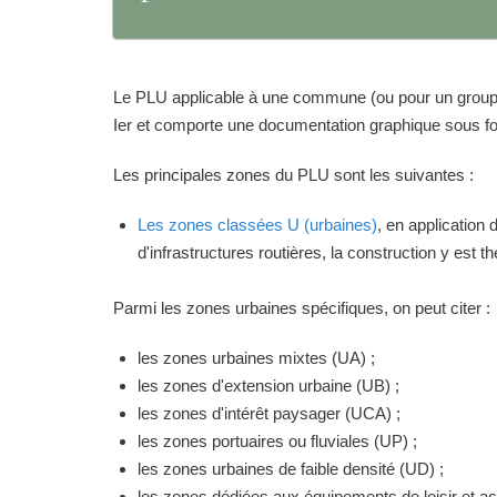
Le PLU applicable à une commune (ou pour un groupeme
Ier et comporte une documentation graphique sous for
Les principales zones du PLU sont les suivantes :
Les zones classées U (urbaines)
, en application
d'infrastructures routières, la construction y est 
Parmi les zones urbaines spécifiques, on peut citer :
les zones urbaines mixtes (UA) ;
les zones d'extension urbaine (UB) ;
les zones d'intérêt paysager (UCA) ;
les zones portuaires ou fluviales (UP) ;
les zones urbaines de faible densité (UD) ;
les zones dédiées aux équipements de loisir et act