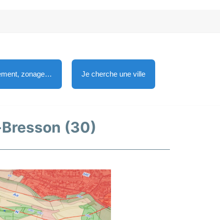
lement, zonage…
Je cherche une ville
t-Bresson (30)