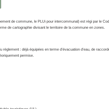
nt de commune, le PLUi pour intercommunal) est régi par le Code de 
me de cartographie divisant le territoire de la commune en zones.
 du règlement : déjà équipées en terme d'évacuation d'eau, de raccor
théoriquement permise.
ivités touristiques (UL)