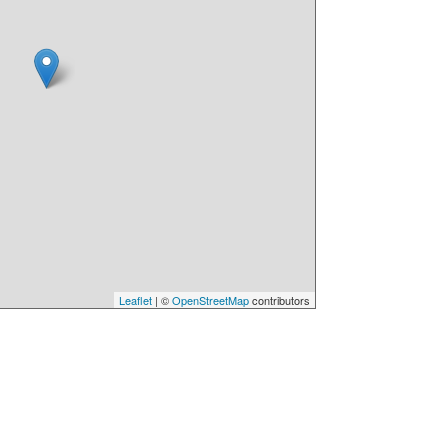
Leaflet
| ©
OpenStreetMap
contributors