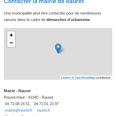
Contacter la mairie de Rauret
Une municipalité peut être contactée pour de nombreuses
raisons dans le cadre de
démarches d'urbanisme
.
+
−
Leaflet
| ©
OpenStreetMap
contributors
Mairie - Rauret
Rauret-Haut - 43340 - Rauret
04 71 08 24 51
04 71 01 23 97
mairie@rauret.fr
rauret.fr