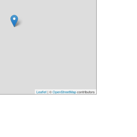
Leaflet
| ©
OpenStreetMap
contributors