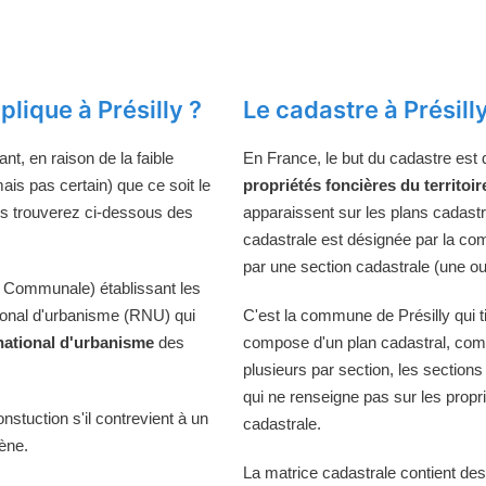
lique à Présilly ?
Le cadastre à Présill
t, en raison de la faible
En France, le but du cadastre est
mais pas certain) que ce soit le
propriétés foncières du territoir
us trouverez ci-dessous des
apparaissent sur les plans cadast
cadastrale est désignée par la comm
par une section cadastrale (une ou
 Communale) établissant les
tional d'urbanisme (RNU) qui
C'est la commune de Présilly qui ti
national d'urbanisme
des
compose d'un plan cadastral, comp
plusieurs par section, les sections
qui ne renseigne pas sur les propri
onstuction s'il contrevient à un
cadastrale.
iène.
La matrice cadastrale contient des