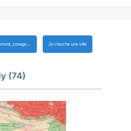
lement, zonage…
Je cherche une ville
ly (74)