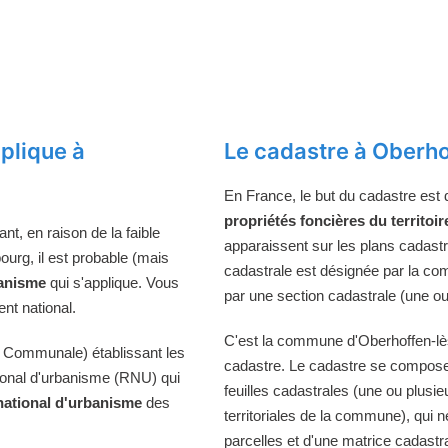
plique à
Le cadastre à Oberh
En France, le but du cadastre est
propriétés foncières du territoir
t, en raison de la faible
apparaissent sur les plans cadast
urg, il est probable (mais
cadastrale est désignée par la comm
banisme
qui s'applique. Vous
par une section cadastrale (une ou
nt national.
C'est la commune d'Oberhoffen-lès
 Communale) établissant les
cadastre. Le cadastre se compose
tional d'urbanisme (RNU) qui
feuilles cadastrales (une ou plusie
national d'urbanisme
des
territoriales de la commune), qui n
parcelles et d'une matrice cadastra