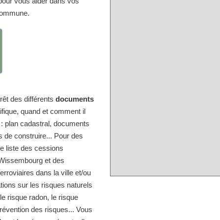
s pour vous aider dans vos
 commune.
érêt des différents
documents
ifique, quand et comment il
e : plan cadastral, documents
s de construire... Pour des
e liste des cessions
-Wissembourg et des
rroviaires dans la ville et/ou
tions sur les risques naturels
 risque radon, le risque
prévention des risques... Vous