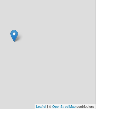
Leaflet
| ©
OpenStreetMap
contributors