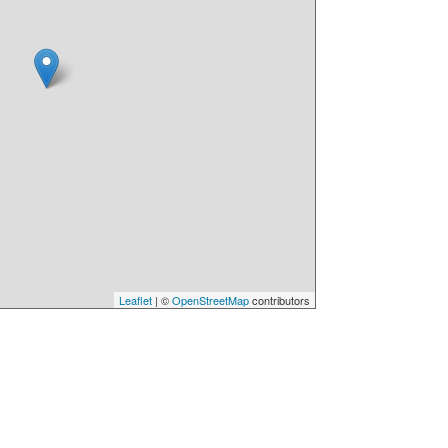
Leaflet
| ©
OpenStreetMap
contributors