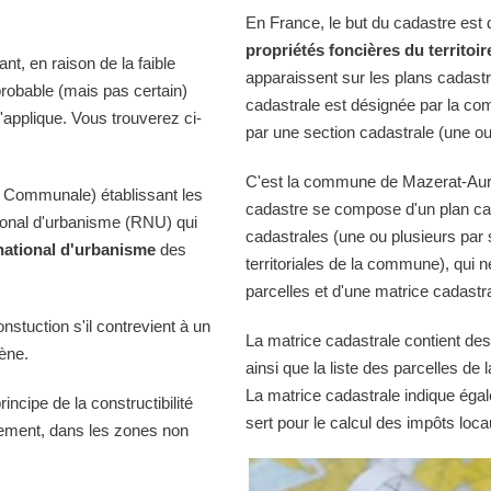
En France, le but du cadastre est
propriétés foncières du territoir
t, en raison de la faible
apparaissent sur les plans cadast
probable (mais pas certain)
cadastrale est désignée par la comm
'applique. Vous trouverez ci-
par une section cadastrale (une ou
C'est la commune de Mazerat-Aurou
 Communale) établissant les
cadastre se compose d'un plan cad
tional d'urbanisme (RNU) qui
cadastrales (une ou plusieurs par 
national d'urbanisme
des
territoriales de la commune), qui n
parcelles et d'une matrice cadastra
onstuction s'il contrevient à un
La matrice cadastrale contient des
iène.
ainsi que la liste des parcelles d
La matrice cadastrale indique égal
ncipe de la constructibilité
sert pour le calcul des impôts loca
quement, dans les zones non