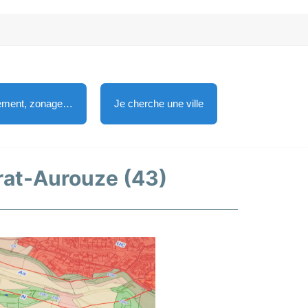
lement, zonage…
Je cherche une ville
erat-Aurouze (43)