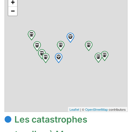
+
−
Leaflet
| ©
OpenStreetMap
contributors
Les catastrophes