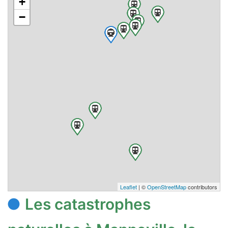
+
−
Leaflet
| ©
OpenStreetMap
contributors
Les catastrophes