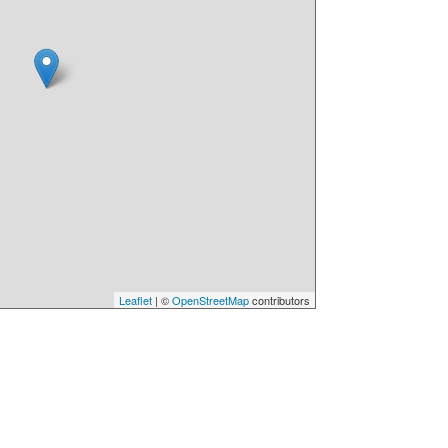
Leaflet
| ©
OpenStreetMap
contributors