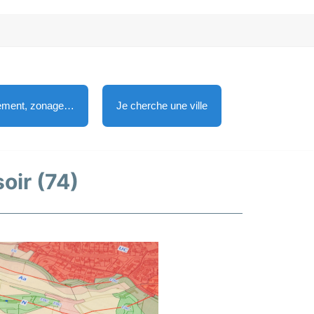
lement, zonage…
Je cherche une ville
oir (74)