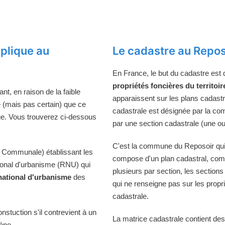
plique au
Le cadastre au Repos
En France, le but du cadastre est
propriétés foncières du territoir
t, en raison de la faible
apparaissent sur les plans cadast
e (mais pas certain) que ce
cadastrale est désignée par la comm
ue. Vous trouverez ci-dessous
par une section cadastrale (une ou
C'est la commune du Reposoir qui t
 Communale) établissant les
compose d'un plan cadastral, comp
tional d'urbanisme (RNU) qui
plusieurs par section, les sections
national d'urbanisme
des
qui ne renseigne pas sur les propri
cadastrale.
onstuction s'il contrevient à un
La matrice cadastrale contient des
iène.