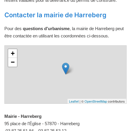
restent valables pour la délivrance du permis de construire.
Contacter la mairie de Harreberg
Pour des
questions d'urbanisme
, la mairie de Harreberg peut
être contactée en utilisant les coordonnées ci-dessous.
+
−
Leaflet
| ©
OpenStreetMap
contributors
Mairie - Harreberg
95 place de l'Église - 57870 - Harreberg
03 87 25 51 84
03 87 25 53 12