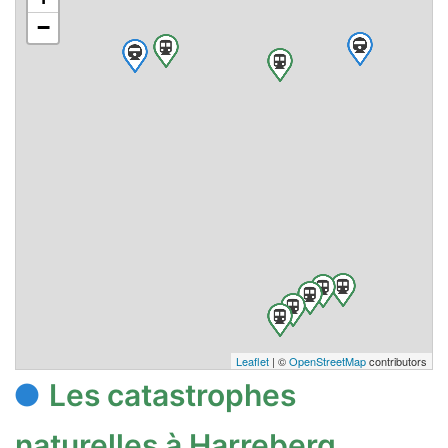
−
Leaflet
| ©
OpenStreetMap
contributors
Les catastrophes
naturelles à Harreberg