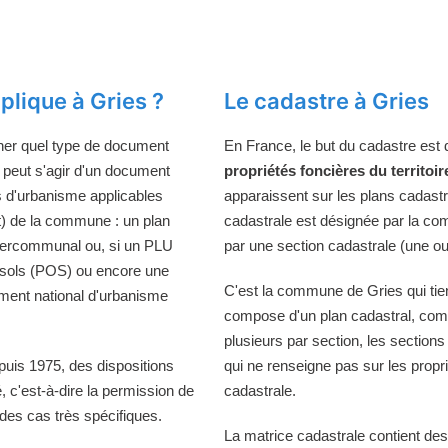
lique à Gries ?
Le cadastre à Gries
ner quel type de document
En France, le but du cadastre est
 peut s'agir d'un document
propriétés foncières du territoir
s d'urbanisme applicables
apparaissent sur les plans cadast
t) de la commune : un plan
cadastrale est désignée par la comm
ntercommunal ou, si un PLU
par une section cadastrale (une ou
s sols (POS) ou encore une
C'est la commune de Gries qui tien
ment national d'urbanisme
compose d'un plan cadastral, comp
plusieurs par section, les sections
puis 1975, des dispositions
qui ne renseigne pas sur les propri
té, c'est-à-dire la permission de
cadastrale.
es cas très spécifiques.
La matrice cadastrale contient des