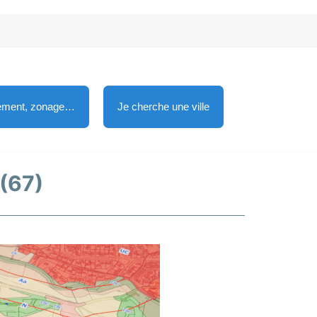
lement, zonage…
Je cherche une ville
 (67)