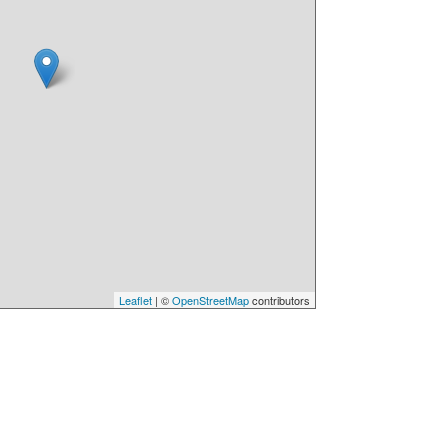
Leaflet
| ©
OpenStreetMap
contributors