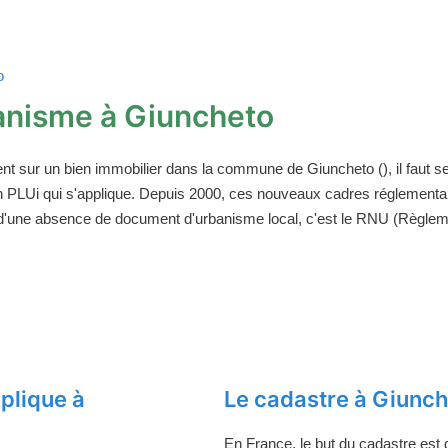
o
anisme à Giuncheto
ent sur un bien immobilier dans la commune de Giuncheto (), il faut
un PLUi qui s'applique. Depuis 2000, ces nouveaux cadres réglement
 d'une absence de document d'urbanisme local, c'est le RNU (Règleme
plique à
Le cadastre à Giunc
En France, le but du cadastre est