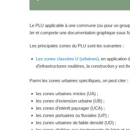
Le PLU applicable à une commune (ou pour un groupeme
Ier et comporte une documentation graphique sous for
Les principales zones du PLU sont les suivantes :
Les zones classées U (urbaines)
, en application
d'infrastructures routières, la construction y est 
Parmi les zones urbaines spécifiques, on peut citer :
les zones urbaines mixtes (UA) ;
les zones d'extension urbaine (UB) ;
les zones d'intérêt paysager (UCA) ;
les zones portuaires ou fluviales (UP) ;
les zones urbaines de faible densité (UD) ;
les zones dédiées aux équipements de loisir et act