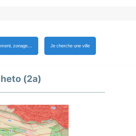
lement, zonage…
Je cherche une ville
cheto (2a)