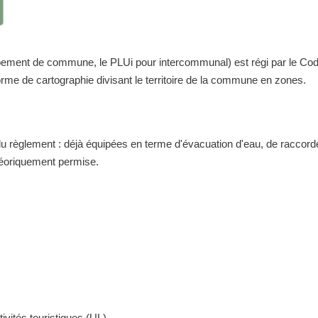
nt de commune, le PLUi pour intercommunal) est régi par le Code de 
me de cartographie divisant le territoire de la commune en zones.
 du règlement : déjà équipées en terme d'évacuation d'eau, de raccor
théoriquement permise.
ivités touristiques (UL)