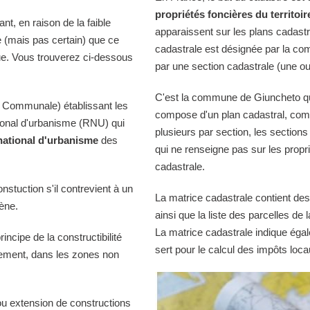
propriétés foncières du territoir
t, en raison de la faible
apparaissent sur les plans cadast
e (mais pas certain) que ce
cadastrale est désignée par la comm
ue. Vous trouverez ci-dessous
par une section cadastrale (une ou
C'est la commune de Giuncheto qui 
 Communale) établissant les
compose d'un plan cadastral, comp
tional d'urbanisme (RNU) qui
plusieurs par section, les sections
national d'urbanisme
des
qui ne renseigne pas sur les propri
cadastrale.
onstuction s'il contrevient à un
La matrice cadastrale contient des
iène.
ainsi que la liste des parcelles d
La matrice cadastrale indique égal
ncipe de la constructibilité
sert pour le calcul des impôts loca
quement, dans les zones non
ou extension de constructions