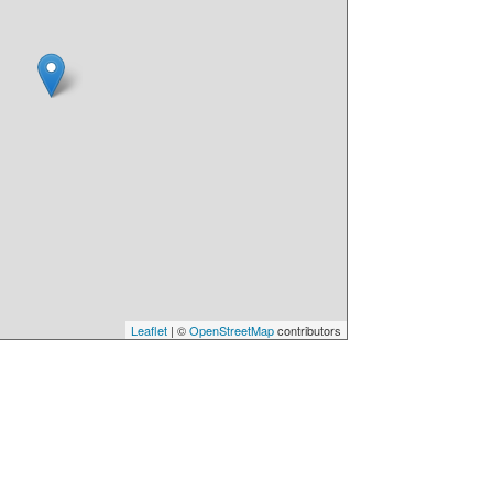
Leaflet
| ©
OpenStreetMap
contributors