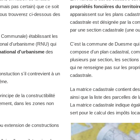
(mais pas certain) que ce soit
propriétés foncières du territoir
Vous trouverez ci-dessous des
apparaissent sur les plans cadast
cadastrale est désignée par la comm
par une section cadastrale (une ou
 Communale) établissant les
tional d'urbanisme (RNU) qui
C'est la commune de Duesme qui ti
national d'urbanisme
des
compose d'un plan cadastral, comp
plusieurs par section, les sections
qui ne renseigne pas sur les propri
onstuction s'il contrevient à un
cadastrale.
iène.
La matrice cadastrale contient des
ncipe de la constructibilité
ainsi que la liste des parcelles d
quement, dans les zones non
La matrice cadastrale indique égal
sert pour le calcul des impôts loca
ou extension de constructions