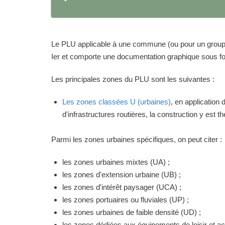
Le PLU applicable à une commune (ou pour un groupeme
Ier et comporte une documentation graphique sous for
Les principales zones du PLU sont les suivantes :
Les zones classées U (urbaines)
, en application
d'infrastructures routières, la construction y est 
Parmi les zones urbaines spécifiques, on peut citer :
les zones urbaines mixtes (UA) ;
les zones d'extension urbaine (UB) ;
les zones d'intérêt paysager (UCA) ;
les zones portuaires ou fluviales (UP) ;
les zones urbaines de faible densité (UD) ;
les zones dédiées aux équipements de loisir et act