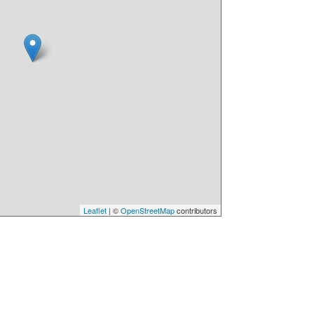
Leaflet
| ©
OpenStreetMap
contributors