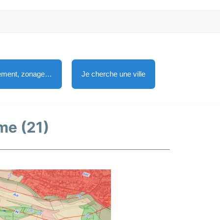
lement, zonage…
Je cherche une ville
me (21)