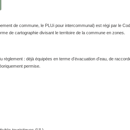
nt de commune, le PLUi pour intercommunal) est régi par le Code de 
me de cartographie divisant le territoire de la commune en zones.
 du règlement : déjà équipées en terme d'évacuation d'eau, de raccor
théoriquement permise.
ivités touristiques (UL)