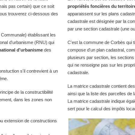
mais pas certain) que ce soit
propriétés foncières du territoir
Vous trouverez ci-dessous des
apparaissent sur les plans cadast
cadastrale est désignée par la comm
par une section cadastrale (une ou
 Communale) établissant les
tional d'urbanisme (RNU) qui
C'est la commune de Corbès qui tie
national d'urbanisme
des
compose d'un plan cadastral, comp
plusieurs par section, les sections
qui ne renseigne pas sur les propri
onstuction s'il contrevient à un
cadastrale.
iène.
La matrice cadastrale contient des
ncipe de la constructibilité
ainsi que la liste des parcelles d
quement, dans les zones non
La matrice cadastrale indique égal
sert pour le calcul des impôts loca
ou extension de constructions