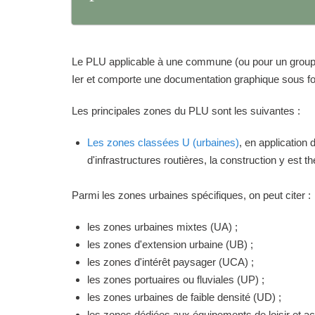
Le PLU applicable à une commune (ou pour un groupeme
Ier et comporte une documentation graphique sous for
Les principales zones du PLU sont les suivantes :
Les zones classées U (urbaines)
, en application
d'infrastructures routières, la construction y est 
Parmi les zones urbaines spécifiques, on peut citer :
les zones urbaines mixtes (UA) ;
les zones d'extension urbaine (UB) ;
les zones d'intérêt paysager (UCA) ;
les zones portuaires ou fluviales (UP) ;
les zones urbaines de faible densité (UD) ;
les zones dédiées aux équipements de loisir et act