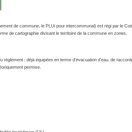
nt de commune, le PLUi pour intercommunal) est régi par le Code de 
me de cartographie divisant le territoire de la commune en zones.
 du règlement : déjà équipées en terme d'évacuation d'eau, de raccor
théoriquement permise.
ivités touristiques (UL)