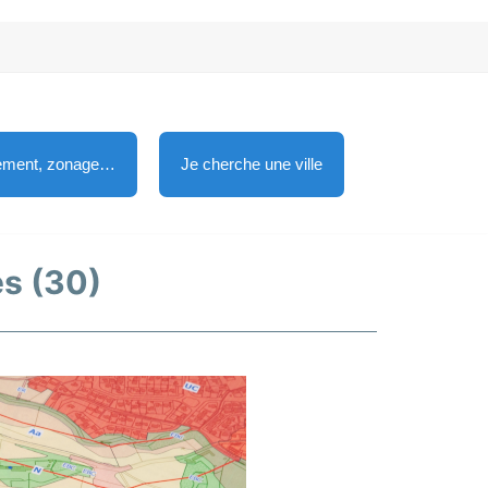
lement, zonage…
Je cherche une ville
ès (30)