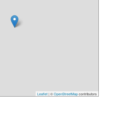
Leaflet
| ©
OpenStreetMap
contributors