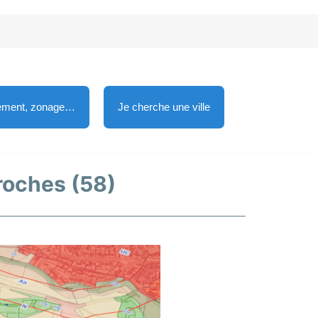
lement, zonage…
Je cherche une ville
vroches (58)