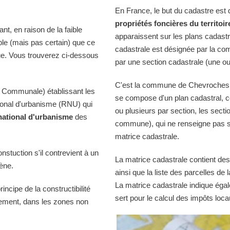
En France, le but du cadastre est
propriétés foncières du territoir
t, en raison de la faible
apparaissent sur les plans cadast
ble (mais pas certain) que ce
cadastrale est désignée par la comm
ue. Vous trouverez ci-dessous
par une section cadastrale (une ou
C'est la commune de Chevroches qu
 Communale) établissant les
se compose d'un plan cadastral, c
tional d'urbanisme (RNU) qui
ou plusieurs par section, les sectio
national d'urbanisme
des
commune), qui ne renseigne pas sur
matrice cadastrale.
onstuction s'il contrevient à un
La matrice cadastrale contient des
iène.
ainsi que la liste des parcelles d
La matrice cadastrale indique égal
ncipe de la constructibilité
sert pour le calcul des impôts loca
quement, dans les zones non