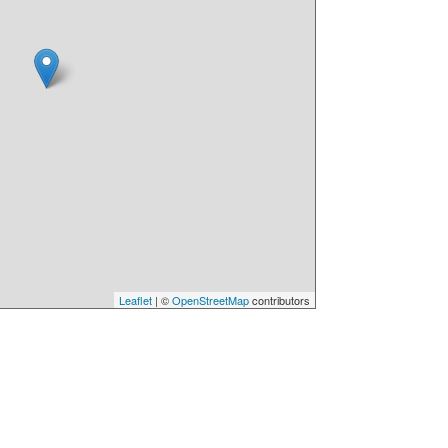
Leaflet
| ©
OpenStreetMap
contributors