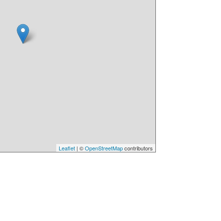
Leaflet
| ©
OpenStreetMap
contributors