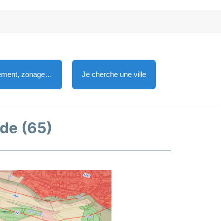
lement, zonage…
Je cherche une ville
ède (65)