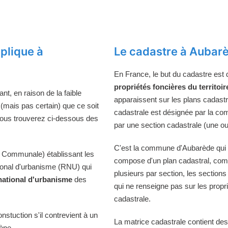
plique à
Le cadastre à Aubar
En France, le but du cadastre est
propriétés foncières du territoir
t, en raison de la faible
apparaissent sur les plans cadast
 (mais pas certain) que ce soit
cadastrale est désignée par la comm
Vous trouverez ci-dessous des
par une section cadastrale (une ou
C'est la commune d'Aubarède qui ti
 Communale) établissant les
compose d'un plan cadastral, comp
tional d'urbanisme (RNU) qui
plusieurs par section, les sections
national d'urbanisme
des
qui ne renseigne pas sur les propri
cadastrale.
onstuction s'il contrevient à un
La matrice cadastrale contient des
iène.