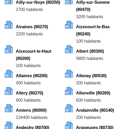
Ailly-sur-Noye (80250)
Ailly-sur-Somme
2700 habitants
(80470)
3200 habitants
Airaines (80270)
Aizecourt-le-Bas
2200 habitants
(80240)
100 habitants
Aizecourt-le-Haut
Albert (80300)
(80200)
9800 habitants
100 habitants
Allaines (80200)
Allenay (80530)
400 habitants
200 habitants
Allery (80270)
Allonville (80260)
800 habitants
600 habitants
Amiens (80000)
Andainville (80140)
134400 habitants
200 habitants
Andechy (80700)
Argoeuves (80730)