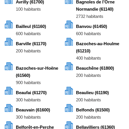
Avrilly (61700)
Bagnoles de l’Orne
100 habitants
Normandie (61140)
2732 habitants
Bailleul (61160)
Banvou (61450)
600 habitants
600 habitants
Barville (61170)
Bazoches-au-Houlme
200 habitants
(61210)
400 habitants
Bazoches-sur-Hoëne
Beauchêne (61800)
(61560)
200 habitants
900 habitants
Beaufai (61270)
Beaulieu (61190)
300 habitants
200 habitants
Beauvain (61600)
Belfonds (61500)
300 habitants
200 habitants
Belforêt-en-Perche
Bellavilliers (61360)